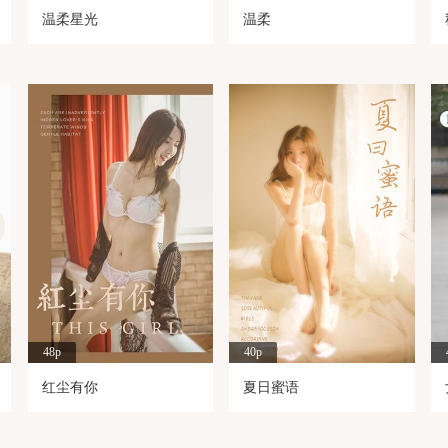
温柔星光
温柔
48p
40p
红尘有你
夏日蜜语