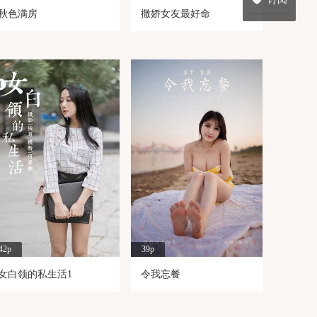
秋色满房
撒娇女友最好命
42p
39p
女白领的私生活1
令我忘餐