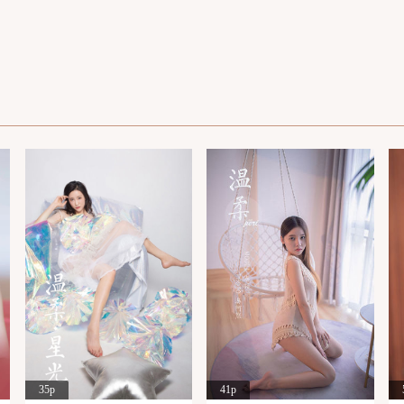
35p
41p