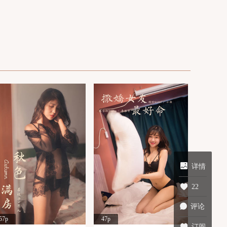
详情
22
评论
57p
47p
订阅