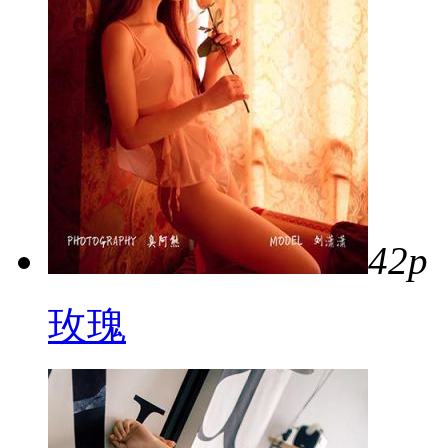
42p
玫瑰