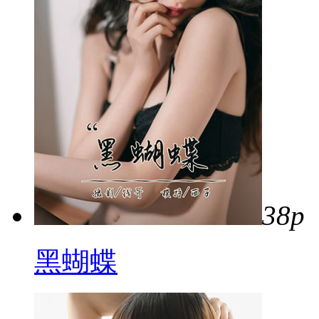
38p
黑蝴蝶