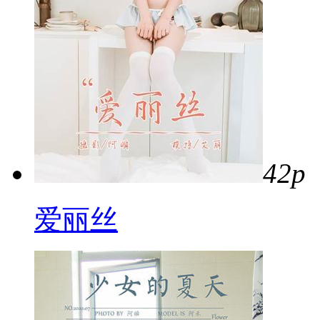
42p
爱丽丝