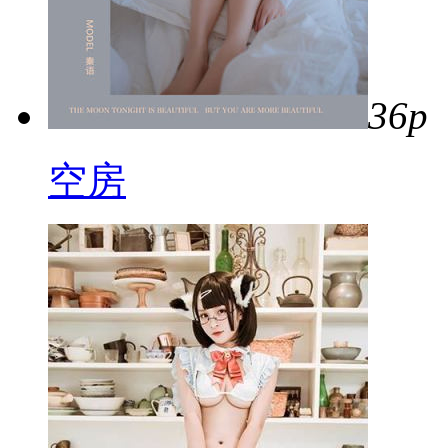
36p
空房