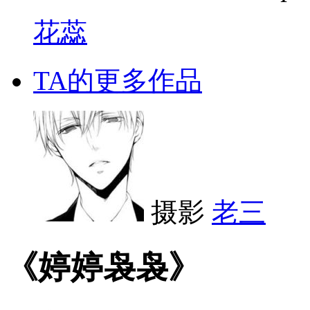
花蕊
TA的更多作品
摄影
老三
《婷婷袅袅》