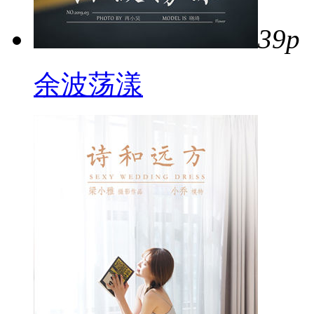
39p
余波荡漾