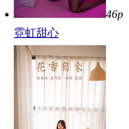
46p
霓虹甜心