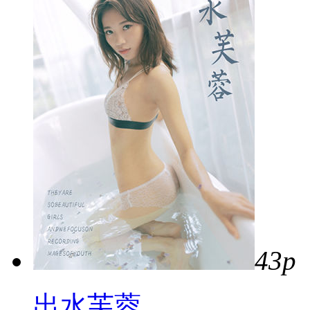
43p
出水芙蓉