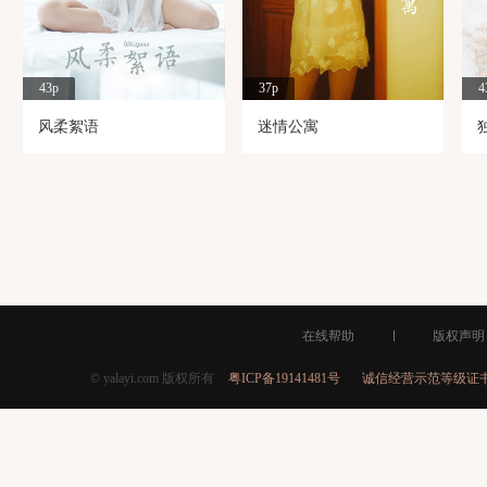
43p
37p
4
风柔絮语
迷情公寓
在线帮助
版权声明
© yalayi.com 版权所有
粤ICP备19141481号
诚信经营示范等级证