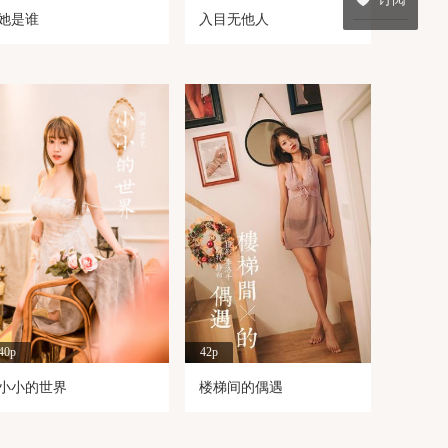
她是谁
入目无他人
40p
42p
小小的世界
楼梯间的偶遇