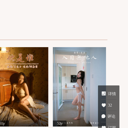
详情
32
评论
51p
52p
订阅