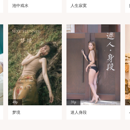
池中戏水
人生寂寞
49p
31p
梦境
迷人身段