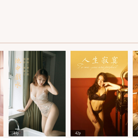
44p
42p