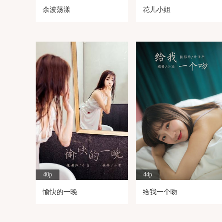
余波荡漾
花儿小姐
40p
44p
愉快的一晚
给我一个吻