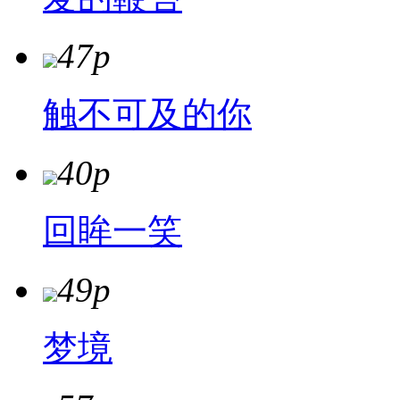
47p
触不可及的你
40p
回眸一笑
49p
梦境