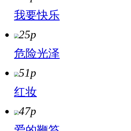
我要快乐
25p
危险光泽
51p
红妆
47p
爱的鞭笞