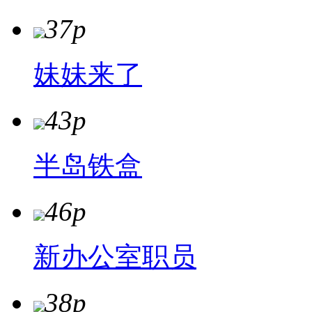
37p
妹妹来了
43p
半岛铁盒
46p
新办公室职员
38p