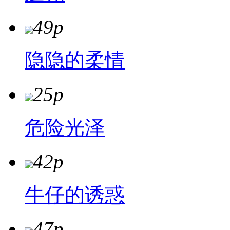
49p
隐隐的柔情
25p
危险光泽
42p
牛仔的诱惑
47p