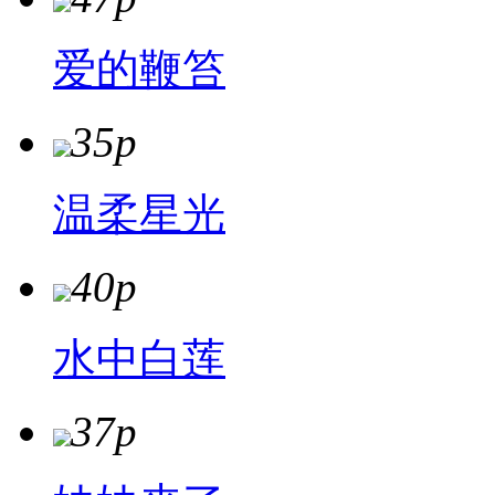
爱的鞭笞
35p
温柔星光
40p
水中白莲
37p