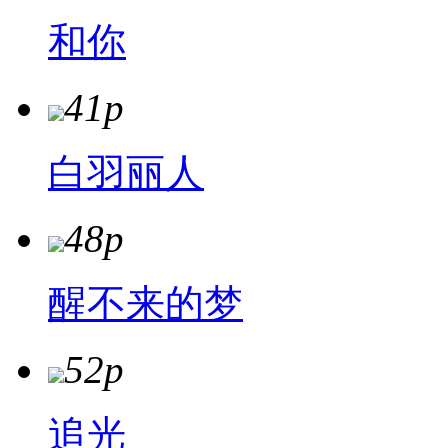
和你
41p
白羽丽人
48p
醒不来的梦
52p
追光